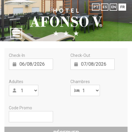
PT
ES
EN
FR
Check-In
Check-Out
Adultes
Chambres
Code Promo