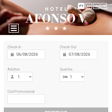
PT
ES
EN
FR
Check-In
Check-Out
Adultos
Quartos
Cód.Promocional