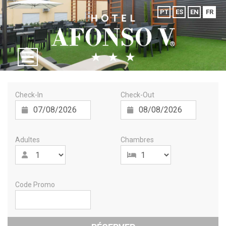
PT
ES
EN
FR
Check-In
Check-Out
Adultes
Chambres
Code Promo