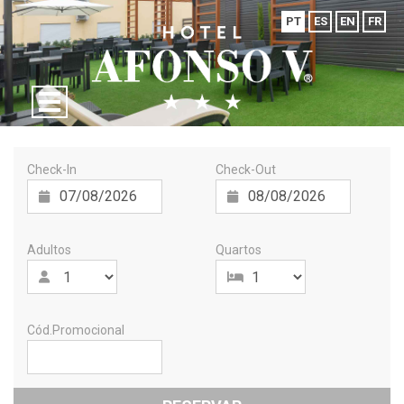
PT
ES
EN
FR
Check-In
Check-Out
Adultos
Quartos
Cód.Promocional