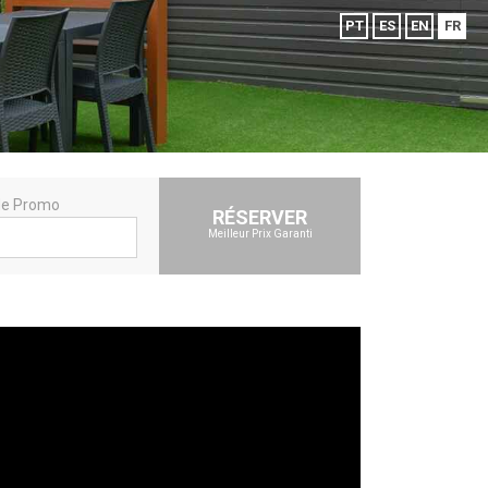
PT
ES
EN
FR
e Promo
RÉSERVER
Meilleur Prix Garanti