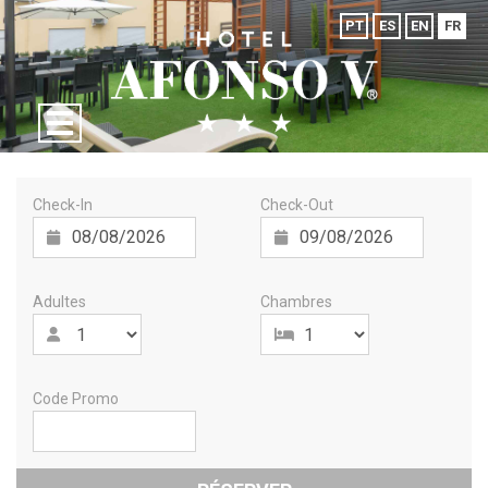
PT
ES
EN
FR
Check-In
Check-Out
Adultes
Chambres
Code Promo